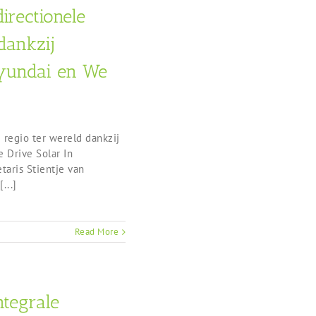
irectionele
dankzij
yundai en We
 regio ter wereld dankzij
 Drive Solar In
taris Stientje van
...]
Read More
ntegrale