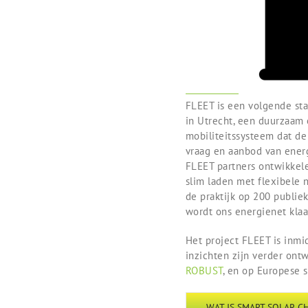
FLEET is een volgende st
in Utrecht, een duurzaam 
mobiliteitssysteem dat de
vraag en aanbod van energ
FLEET partners ontwikkel
slim laden met flexibele 
de praktijk op 200 publiek
wordt ons energienet klaa
Het project FLEET is inmi
inzichten zijn verder ontw
ROBUST
, en op Europese 
WAT IS SMART SOLAR C