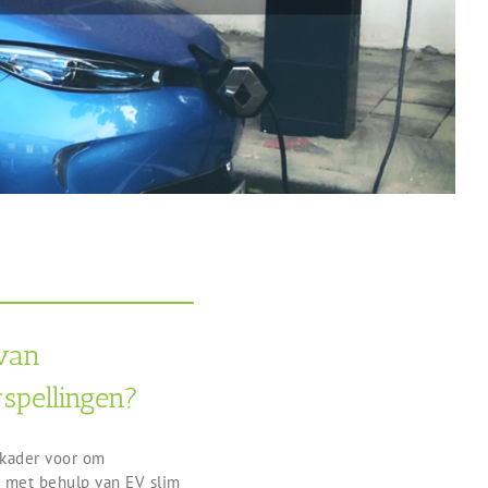
 van
spellingen?
 kader voor om
 met behulp van EV slim