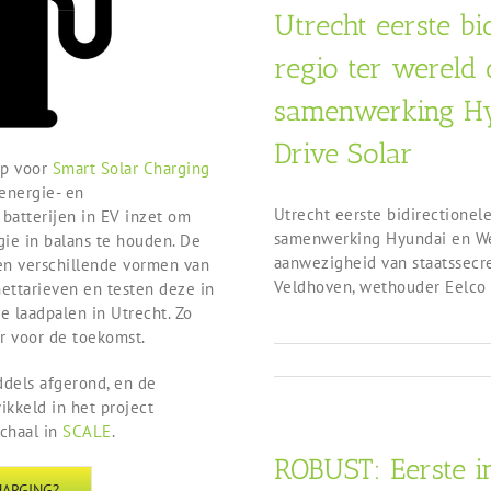
Utrecht eerste bid
regio ter wereld 
samenwerking H
Drive Solar
ap voor
Smart Solar Charging
energie- en
Utrecht eerste bidirectionele
 batterijen in EV inzet om
samenwerking Hyundai en We
ie in balans te houden. De
aanwezigheid van staatssecre
en verschillende vormen van
Veldhoven, wethouder Eelco [
nettarieven en testen deze in
e laadpalen in Utrecht. Zo
r voor de toekomst.
ddels afgerond, en de
ikkeld in het project
schaal in
SCALE
.
ROBUST: Eerste i
HARGING?